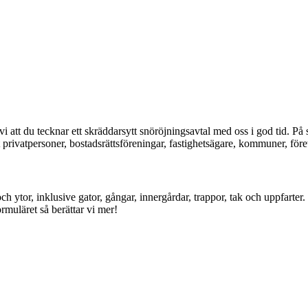
att du tecknar ett skräddarsytt snöröjningsavtal med oss i god tid. På 
rivatpersoner, bostadsrättsföreningar, fastighetsägare, kommuner, före
g och ytor, inklusive gator, gångar, innergårdar, trappor, tak och uppfar
ormuläret så berättar vi mer!