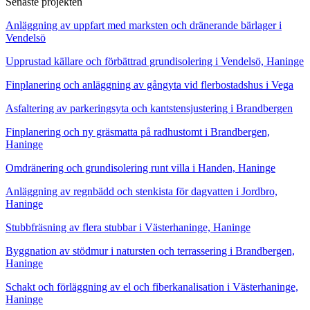
Senaste projekten
Anläggning av uppfart med marksten och dränerande bärlager i
Vendelsö
Upprustad källare och förbättrad grundisolering i Vendelsö, Haninge
Finplanering och anläggning av gångyta vid flerbostadshus i Vega
Asfaltering av parkeringsyta och kantstensjustering i Brandbergen
Finplanering och ny gräsmatta på radhustomt i Brandbergen,
Haninge
Omdränering och grundisolering runt villa i Handen, Haninge
Anläggning av regnbädd och stenkista för dagvatten i Jordbro,
Haninge
Stubbfräsning av flera stubbar i Västerhaninge, Haninge
Byggnation av stödmur i natursten och terrassering i Brandbergen,
Haninge
Schakt och förläggning av el och fiberkanalisation i Västerhaninge,
Haninge