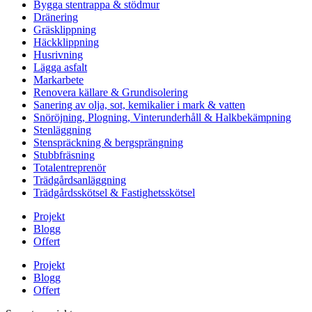
Bygga stentrappa & stödmur
Dränering
Gräsklippning
Häckklippning
Husrivning
Lägga asfalt
Markarbete
Renovera källare & Grundisolering
Sanering av olja, sot, kemikalier i mark & vatten
Snöröjning, Plogning, Vinterunderhåll & Halkbekämpning
Stenläggning
Stenspräckning & bergsprängning
Stubbfräsning
Totalentreprenör
Trädgårdsanläggning
Trädgårdsskötsel & Fastighetsskötsel
Projekt
Blogg
Offert
Projekt
Blogg
Offert