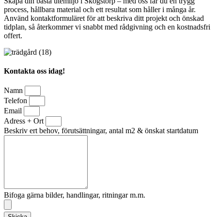
Skapa din bästa utemiljö i Skogstorp – med oss får du en trygg
process, hållbara material och ett resultat som håller i många år.
Använd kontaktformuläret för att beskriva ditt projekt och önskad
tidplan, så återkommer vi snabbt med rådgivning och en kostnadsfri
offert.
Kontakta oss idag!
Namn
Telefon
Email
Adress + Ort
Beskriv ert behov, förutsättningar, antal m2 & önskat startdatum
Bifoga gärna bilder, handlingar, ritningar m.m.
Skicka