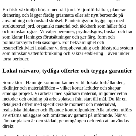
En frisk växtmiljö börjar med rätt jord. Vi jordförbättrar, planerar
dränering och lägger färdig gräsmatta eller sår nytt beroende på
användning och önskad skötsel. Planteringsytor byggs upp med
strukturerad jord, organiskt material och täckbark som håller fukt
och minskar ogräs. Vi väljer perenner, prydnadsgräs, buskar och träd
som klarar Haninges förutsättningar och ger färg, form och
pollinatörsnytta hela säsongen. För bekvämlighet och
resurseffektivitet installerar vi droppbevattning och tidsstyrda system
som minskar vattenförbrukning och säkrar etablering – även under
torra perioder.
Lokal närvaro, tydliga offerter och trygga garantier
Som aktör i Haninge kommun känner vi till lokala förhållanden,
riktlinjer och materialflöden – vilket kortar ledtider och skapar
smidiga projekt. Vi arbetar med spårbara material, miljömedvetna
metoder och ordning på arbetsplatsen från start till mål. Du får en
detaljerad offert med specificerade moment och materialval,
realistiska tidplaner och löpande kontrollpunkter. Alla arbeten utförs
av erfarna anläggare och omfattas av garanti på utförande. När vi
lämnar platsen är den städad, genomgången och redo att användas
direkt.