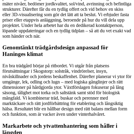
mäter nivåer, bedömer jordkvalitet, sol/vind, avrinning och befintliga
strukturer. Därefter får du en tydlig offert och vid behov en skiss
eller 3D‑visualisering som gör det lätt att ta beslut. Vi erbjuder fasta
priser eller etappvis anläggning, beroende på hur du vill dela upp
projektet. Under hela arbetet har du en dedikerad kontaktperson,
löpande uppdateringar och en tydlig tidplan – så att du vet exakt vad
som händer och när.
Genomtänkt trädgårdsdesign anpassad för
Haninges klimat
En bra trädgård börjar på ritbordet. Vi utgår från platsens
förutsättningar i Skogstorp: solstråk, vindrörelser, insyn,
nivåskillnader och jordens beskaffenhet. Därefter planerar vi ytor för
umgänge, lek, odling och lugn – med logiska gånglinjer och rätt
dimensioner på hårdgjorda ytor. Växtförslagen fokuserar på lång
säsong, tålighet mot torka och saltstänk samt stöd för biologisk
mångfald. Vi kombinerar träd, buskar och perenner med
marktäckare och rätt jordförbättring för etablering och långsiktig
hälsa. Resultatet blir en hållbar design med rätt balans mellan form
och funktion, som är vacker även under vinterhalvåret.
Markarbete och ytvattenhantering som håller i
längden