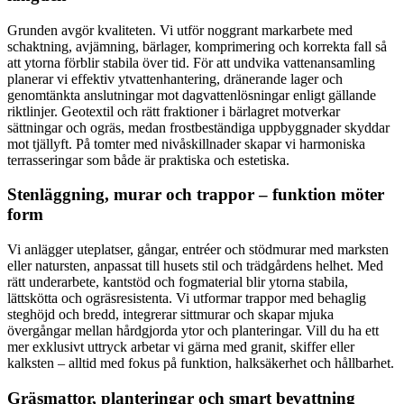
Grunden avgör kvaliteten. Vi utför noggrant markarbete med
schaktning, avjämning, bärlager, komprimering och korrekta fall så
att ytorna förblir stabila över tid. För att undvika vattenansamling
planerar vi effektiv ytvattenhantering, dränerande lager och
genomtänkta anslutningar mot dagvattenlösningar enligt gällande
riktlinjer. Geotextil och rätt fraktioner i bärlagret motverkar
sättningar och ogräs, medan frostbeständiga uppbyggnader skyddar
mot tjällyft. På tomter med nivåskillnader skapar vi harmoniska
terrasseringar som både är praktiska och estetiska.
Stenläggning, murar och trappor – funktion möter
form
Vi anlägger uteplatser, gångar, entréer och stödmurar med marksten
eller natursten, anpassat till husets stil och trädgårdens helhet. Med
rätt underarbete, kantstöd och fogmaterial blir ytorna stabila,
lättskötta och ogräsresistenta. Vi utformar trappor med behaglig
steghöjd och bredd, integrerar sittmurar och skapar mjuka
övergångar mellan hårdgjorda ytor och planteringar. Vill du ha ett
mer exklusivt uttryck arbetar vi gärna med granit, skiffer eller
kalksten – alltid med fokus på funktion, halksäkerhet och hållbarhet.
Gräsmattor, planteringar och smart bevattning