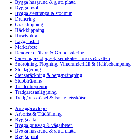
Bygga husgrund & gjuta platta
Bygga pool
Bygga stentrappa & stödmur
Dränering
Gräsklippning
Häckklippning
Husrivning
Lägga asfalt
Markarbete
Renovera källare & Grundisolering
Sanering av olja, sot, kemikalier i mark & vatten
Snöröjning, Plogning, Vinterunderhåll & Halkbekämpning
Stenläggning
Stenspräckning & bergsprängning
Stubbfräsning
Totalentreprenör
Trädgårdsanläggning
Trädgårdsskötsel & Fastighetsskötsel
Anlägga avlopp
Arborist & Trädfällning
Bygga altan
Bygga grusväg & vägarbeten
Bygga husgrund & gjuta platta
Bygga pool