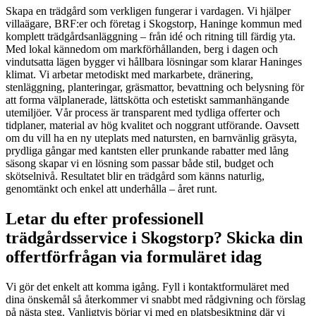
Skapa en trädgård som verkligen fungerar i vardagen. Vi hjälper
villaägare, BRF:er och företag i Skogstorp, Haninge kommun med
komplett trädgårdsanläggning – från idé och ritning till färdig yta.
Med lokal kännedom om markförhållanden, berg i dagen och
vindutsatta lägen bygger vi hållbara lösningar som klarar Haninges
klimat. Vi arbetar metodiskt med markarbete, dränering,
stenläggning, planteringar, gräsmattor, bevattning och belysning för
att forma välplanerade, lättskötta och estetiskt sammanhängande
utemiljöer. Vår process är transparent med tydliga offerter och
tidplaner, material av hög kvalitet och noggrant utförande. Oavsett
om du vill ha en ny uteplats med natursten, en barnvänlig gräsyta,
prydliga gångar med kantsten eller prunkande rabatter med lång
säsong skapar vi en lösning som passar både stil, budget och
skötselnivå. Resultatet blir en trädgård som känns naturlig,
genomtänkt och enkel att underhålla – året runt.
Letar du efter professionell
trädgårdsservice i Skogstorp? Skicka din
offertförfrågan via formuläret idag
Vi gör det enkelt att komma igång. Fyll i kontaktformuläret med
dina önskemål så återkommer vi snabbt med rådgivning och förslag
på nästa steg. Vanligtvis börjar vi med en platsbesiktning där vi