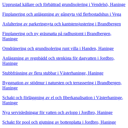
Upprustad källare och förbättrad grundisolering i Vendelsö, Haninge
Finplanering och anläggning av gångyta vid flerbostadshus i Vega
Asfaltering av parkeringsyta och kantstensjustering i Brandbergen
Finplanering och ny gräsmatta på radhustomt i Brandbergen,
Haninge
Omdränering och grundisolering runt villa i Handen, Haninge
Anläggning av regnbädd och stenkista för dagvatten i Jordbro,
Haninge
Stubbfräsning av flera stubbar i Västerhaninge, Haninge
Byggnation av stödmur i natursten och terrassering i Brandbergen,
Haninge
Schakt och förläggning av el och fiberkanalisation i Västerhaninge,
Haninge
Nya servisledningar för vatten och avlopp i Jordbro, Haninge
Schakt för pool och gjutning av bottenplatta i Jordbro, Haninge