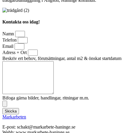
trädgårdsanläggning i Ängsön, Haninge kommun.
Kontakta oss idag!
Namn
Telefon
Email
Adress + Ort
Beskriv ert behov, förutsättningar, antal m2 & önskat startdatum
Bifoga gärna bilder, handlingar, ritningar m.m.
Skicka
Markarbeten
E-post: schakt@markarbete-haninge.se
Webb: www.markarbete-haninge.se