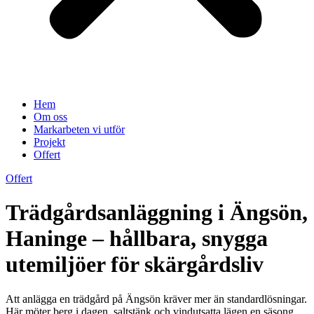
Hem
Om oss
Markarbeten vi utför
Projekt
Offert
Offert
Trädgårdsanläggning i Ängsön,
Haninge – hållbara, snygga
utemiljöer för skärgårdsliv
Att anlägga en trädgård på Ängsön kräver mer än standardlösningar.
Här möter berg i dagen, saltstänk och vindutsatta lägen en säsong