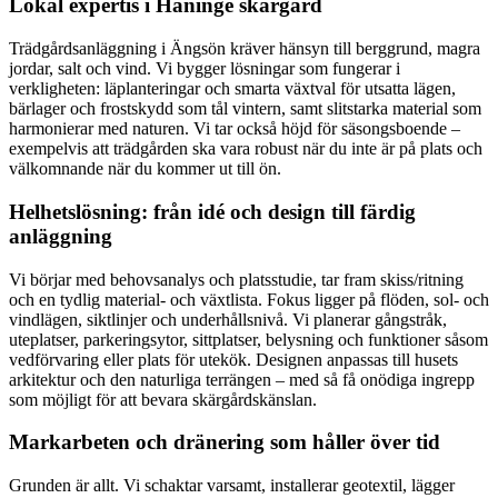
Lokal expertis i Haninge skärgård
Trädgårdsanläggning i Ängsön kräver hänsyn till berggrund, magra
jordar, salt och vind. Vi bygger lösningar som fungerar i
verkligheten: läplanteringar och smarta växtval för utsatta lägen,
bärlager och frostskydd som tål vintern, samt slitstarka material som
harmonierar med naturen. Vi tar också höjd för säsongsboende –
exempelvis att trädgården ska vara robust när du inte är på plats och
välkomnande när du kommer ut till ön.
Helhetslösning: från idé och design till färdig
anläggning
Vi börjar med behovsanalys och platsstudie, tar fram skiss/ritning
och en tydlig material- och växtlista. Fokus ligger på flöden, sol- och
vindlägen, siktlinjer och underhållsnivå. Vi planerar gångstråk,
uteplatser, parkeringsytor, sittplatser, belysning och funktioner såsom
vedförvaring eller plats för utekök. Designen anpassas till husets
arkitektur och den naturliga terrängen – med så få onödiga ingrepp
som möjligt för att bevara skärgårdskänslan.
Markarbeten och dränering som håller över tid
Grunden är allt. Vi schaktar varsamt, installerar geotextil, lägger