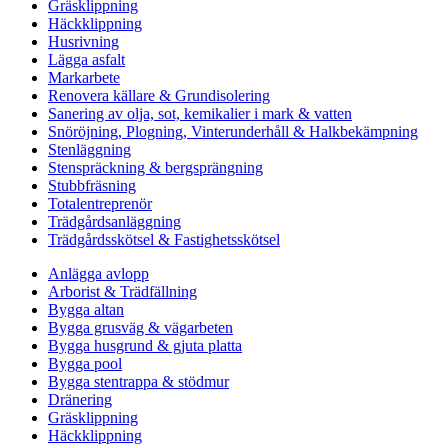
Gräsklippning
Häckklippning
Husrivning
Lägga asfalt
Markarbete
Renovera källare & Grundisolering
Sanering av olja, sot, kemikalier i mark & vatten
Snöröjning, Plogning, Vinterunderhåll & Halkbekämpning
Stenläggning
Stenspräckning & bergsprängning
Stubbfräsning
Totalentreprenör
Trädgårdsanläggning
Trädgårdsskötsel & Fastighetsskötsel
Anlägga avlopp
Arborist & Trädfällning
Bygga altan
Bygga grusväg & vägarbeten
Bygga husgrund & gjuta platta
Bygga pool
Bygga stentrappa & stödmur
Dränering
Gräsklippning
Häckklippning