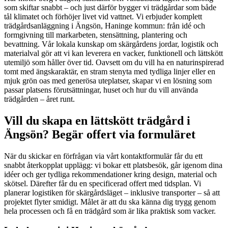
som skiftar snabbt – och just därför bygger vi trädgårdar som både
tål klimatet och förhöjer livet vid vattnet. Vi erbjuder komplett
trädgårdsanläggning i Ängsön, Haninge kommun: från idé och
formgivning till markarbeten, stensättning, plantering och
bevattning. Vår lokala kunskap om skärgårdens jordar, logistik och
materialval gör att vi kan leverera en vacker, funktionell och lättskött
utemiljö som håller över tid. Oavsett om du vill ha en naturinspirerad
tomt med ängskaraktär, en stram stenyta med tydliga linjer eller en
mjuk grön oas med generösa uteplatser, skapar vi en lösning som
passar platsens förutsättningar, huset och hur du vill använda
trädgården – året runt.
Vill du skapa en lättskött trädgård i
Ängsön? Begär offert via formuläret
När du skickar en förfrågan via vårt kontaktformulär får du ett
snabbt återkopplat upplägg: vi bokar ett platsbesök, går igenom dina
idéer och ger tydliga rekommendationer kring design, material och
skötsel. Därefter får du en specificerad offert med tidsplan. Vi
planerar logistiken för skärgårdsläget – inklusive transporter – så att
projektet flyter smidigt. Målet är att du ska känna dig trygg genom
hela processen och få en trädgård som är lika praktisk som vacker.