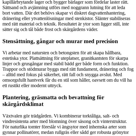
kapillärbrytande lager och bygger bärlager som fördelar laster rätt.
Sättsand och avjämning utförs med noggrann lutning för att leda
bort vatten. Där det behövs skapar vi diskret dagvattenhantering,
dränering eller ytvattenlösningar med stenkistor. Slänter stabiliseras
med rätt material och teknik. Resultatet är ytor som ligger still, inte
sätter sig och tål både frost och skärgårdens väder.
Stensättning, gångar och murar med precision
Vi arbetar med natursten och betongsten för att skapa hållbara,
estetiska ytor. Plattsättning för uteplatser, granitkantsten för skarpa
linjer och grusgångar med stabil bädd ger både form och funktion.
Trappor och stödmurar byggs med rätt fundament, dränering och fog
– alltid med fokus på säkerhet, rätt fall och snygga avslut. Med
omsorgsfullt hantverk får du en stil som håller, oavsett om du vill ha
ett rustikt eller modernt uttryck.
Plantering, gräsmatta och bevattning för
skärgårdsklimat
Växtvalen gör trädgården. Vi kombinerar torktåliga, salt- och
vindresistenta arter med blomning över säsong och vinterstruktur.
För naturlika tomter föreslår vi ängsytor med inhemska arter som
gynnar pollinatörer, medan rullgräs eller sådd ger robusta grönytor