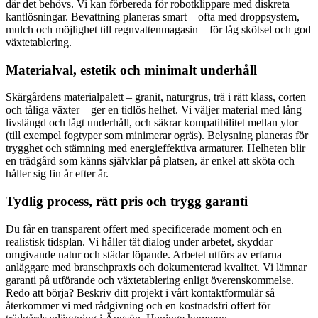
där det behövs. Vi kan förbereda för robotklippare med diskreta
kantlösningar. Bevattning planeras smart – ofta med droppsystem,
mulch och möjlighet till regnvattenmagasin – för låg skötsel och god
växtetablering.
Materialval, estetik och minimalt underhåll
Skärgårdens materialpalett – granit, naturgrus, trä i rätt klass, corten
och tåliga växter – ger en tidlös helhet. Vi väljer material med lång
livslängd och lågt underhåll, och säkrar kompatibilitet mellan ytor
(till exempel fogtyper som minimerar ogräs). Belysning planeras för
trygghet och stämning med energieffektiva armaturer. Helheten blir
en trädgård som känns självklar på platsen, är enkel att sköta och
håller sig fin år efter år.
Tydlig process, rätt pris och trygg garanti
Du får en transparent offert med specificerade moment och en
realistisk tidsplan. Vi håller tät dialog under arbetet, skyddar
omgivande natur och städar löpande. Arbetet utförs av erfarna
anläggare med branschpraxis och dokumenterad kvalitet. Vi lämnar
garanti på utförande och växtetablering enligt överenskommelse.
Redo att börja? Beskriv ditt projekt i vårt kontaktformulär så
återkommer vi med rådgivning och en kostnadsfri offert för