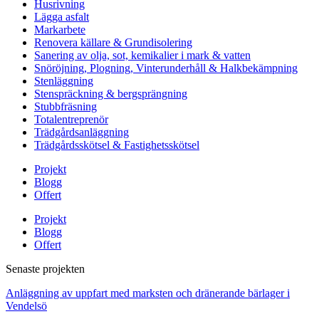
Husrivning
Lägga asfalt
Markarbete
Renovera källare & Grundisolering
Sanering av olja, sot, kemikalier i mark & vatten
Snöröjning, Plogning, Vinterunderhåll & Halkbekämpning
Stenläggning
Stenspräckning & bergsprängning
Stubbfräsning
Totalentreprenör
Trädgårdsanläggning
Trädgårdsskötsel & Fastighetsskötsel
Projekt
Blogg
Offert
Projekt
Blogg
Offert
Senaste projekten
Anläggning av uppfart med marksten och dränerande bärlager i
Vendelsö