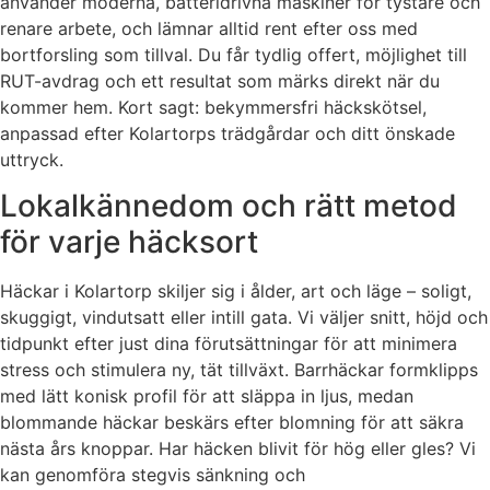
använder moderna, batteridrivna maskiner för tystare och
renare arbete, och lämnar alltid rent efter oss med
bortforsling som tillval. Du får tydlig offert, möjlighet till
RUT-avdrag och ett resultat som märks direkt när du
kommer hem. Kort sagt: bekymmersfri häckskötsel,
anpassad efter Kolartorps trädgårdar och ditt önskade
uttryck.
Lokalkännedom och rätt metod
för varje häcksort
Häckar i Kolartorp skiljer sig i ålder, art och läge – soligt,
skuggigt, vindutsatt eller intill gata. Vi väljer snitt, höjd och
tidpunkt efter just dina förutsättningar för att minimera
stress och stimulera ny, tät tillväxt. Barrhäckar formklipps
med lätt konisk profil för att släppa in ljus, medan
blommande häckar beskärs efter blomning för att säkra
nästa års knoppar. Har häcken blivit för hög eller gles? Vi
kan genomföra stegvis sänkning och