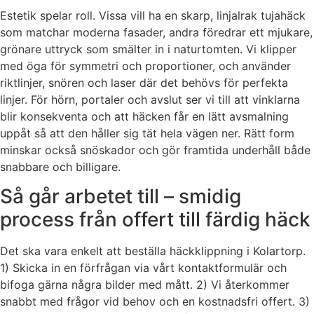
Estetik spelar roll. Vissa vill ha en skarp, linjalrak tujahäck
som matchar moderna fasader, andra föredrar ett mjukare,
grönare uttryck som smälter in i naturtomten. Vi klipper
med öga för symmetri och proportioner, och använder
riktlinjer, snören och laser där det behövs för perfekta
linjer. För hörn, portaler och avslut ser vi till att vinklarna
blir konsekventa och att häcken får en lätt avsmalning
uppåt så att den håller sig tät hela vägen ner. Rätt form
minskar också snöskador och gör framtida underhåll både
snabbare och billigare.
Så går arbetet till – smidig
process från offert till färdig häck
Det ska vara enkelt att beställa häckklippning i Kolartorp.
1) Skicka in en förfrågan via vårt kontaktformulär och
bifoga gärna några bilder med mått. 2) Vi återkommer
snabbt med frågor vid behov och en kostnadsfri offert. 3)