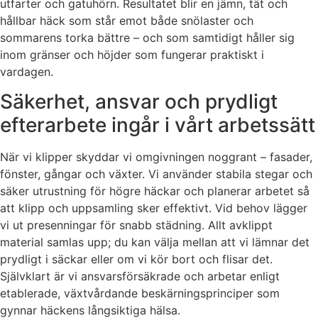
utfarter och gatuhörn. Resultatet blir en jämn, tät och
hållbar häck som står emot både snölaster och
sommarens torka bättre – och som samtidigt håller sig
inom gränser och höjder som fungerar praktiskt i
vardagen.
Säkerhet, ansvar och prydligt
efterarbete ingår i vårt arbetssätt
När vi klipper skyddar vi omgivningen noggrant – fasader,
fönster, gångar och växter. Vi använder stabila stegar och
säker utrustning för högre häckar och planerar arbetet så
att klipp och uppsamling sker effektivt. Vid behov lägger
vi ut presenningar för snabb städning. Allt avklippt
material samlas upp; du kan välja mellan att vi lämnar det
prydligt i säckar eller om vi kör bort och flisar det.
Självklart är vi ansvarsförsäkrade och arbetar enligt
etablerade, växtvårdande beskärningsprinciper som
gynnar häckens långsiktiga hälsa.