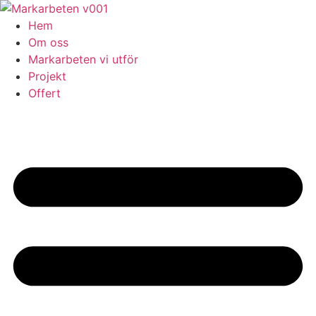
Skip
to
Hem
content
Om oss
Markarbeten vi utför
Projekt
Offert