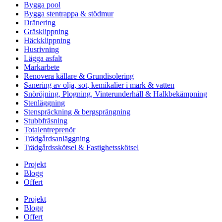
Bygga pool
Bygga stentrappa & stödmur
Dränering
Gräsklippning
Häckklippning
Husrivning
Lägga asfalt
Markarbete
Renovera källare & Grundisolering
Sanering av olja, sot, kemikalier i mark & vatten
Snöröjning, Plogning, Vinterunderhåll & Halkbekämpning
Stenläggning
Stenspräckning & bergsprängning
Stubbfräsning
Totalentreprenör
Trädgårdsanläggning
Trädgårdsskötsel & Fastighetsskötsel
Projekt
Blogg
Offert
Projekt
Blogg
Offert