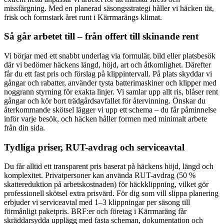
missfärgning. Med en planerad säsongsstrategi håller vi häcken tät,
frisk och formstark året runt i Kärrmarängs klimat.
Så går arbetet till – från offert till skinande rent
Vi börjar med ett snabbt underlag via formulär, bild eller platsbesök
där vi bedömer häckens längd, höjd, art och åtkomlighet. Därefter
får du ett fast pris och förslag på klippintervall. På plats skyddar vi
gångar och rabatter, använder tysta batterimaskiner och klipper med
noggrann styrning för exakta linjer. Vi samlar upp allt ris, blåser rent
gångar och kör bort trädgårdsavfallet för återvinning. Önskar du
återkommande skötsel lägger vi upp ett schema – du får påminnelse
inför varje besök, och häcken håller formen med minimalt arbete
från din sida.
Tydliga priser, RUT-avdrag och serviceavtal
Du får alltid ett transparent pris baserat på häckens höjd, längd och
komplexitet. Privatpersoner kan använda RUT-avdrag (50 %
skattereduktion på arbetskostnaden) för häckklippning, vilket gör
professionell skötsel extra prisvärd. För dig som vill slippa planering
erbjuder vi serviceavtal med 1–3 klippningar per säsong till
förmånligt paketpris. BRF:er och företag i Kärrmaräng får
skräddarsydda upplägg med fasta scheman, dokumentation och