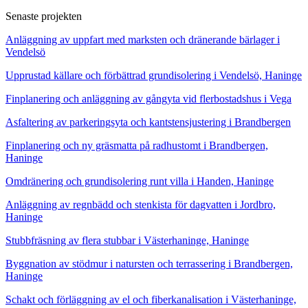
Senaste projekten
Anläggning av uppfart med marksten och dränerande bärlager i
Vendelsö
Upprustad källare och förbättrad grundisolering i Vendelsö, Haninge
Finplanering och anläggning av gångyta vid flerbostadshus i Vega
Asfaltering av parkeringsyta och kantstensjustering i Brandbergen
Finplanering och ny gräsmatta på radhustomt i Brandbergen,
Haninge
Omdränering och grundisolering runt villa i Handen, Haninge
Anläggning av regnbädd och stenkista för dagvatten i Jordbro,
Haninge
Stubbfräsning av flera stubbar i Västerhaninge, Haninge
Byggnation av stödmur i natursten och terrassering i Brandbergen,
Haninge
Schakt och förläggning av el och fiberkanalisation i Västerhaninge,