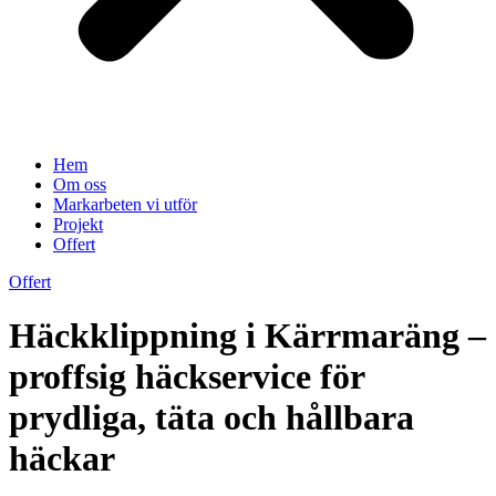
Hem
Om oss
Markarbeten vi utför
Projekt
Offert
Offert
Häckklippning i Kärrmaräng –
proffsig häckservice för
prydliga, täta och hållbara
häckar