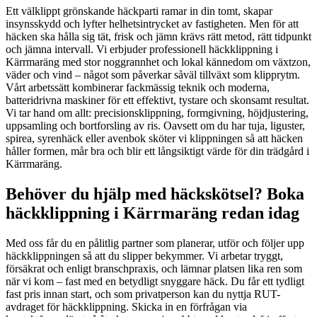
Ett välklippt grönskande häckparti ramar in din tomt, skapar
insynsskydd och lyfter helhetsintrycket av fastigheten. Men för att
häcken ska hålla sig tät, frisk och jämn krävs rätt metod, rätt tidpunkt
och jämna intervall. Vi erbjuder professionell häckklippning i
Kärrmaräng med stor noggrannhet och lokal kännedom om växtzon,
väder och vind – något som påverkar såväl tillväxt som klipprytm.
Vårt arbetssätt kombinerar fackmässig teknik och moderna,
batteridrivna maskiner för ett effektivt, tystare och skonsamt resultat.
Vi tar hand om allt: precisionsklippning, formgivning, höjdjustering,
uppsamling och bortforsling av ris. Oavsett om du har tuja, liguster,
spirea, syrenhäck eller avenbok sköter vi klippningen så att häcken
håller formen, mår bra och blir ett långsiktigt värde för din trädgård i
Kärrmaräng.
Behöver du hjälp med häckskötsel? Boka
häckklippning i Kärrmaräng redan idag
Med oss får du en pålitlig partner som planerar, utför och följer upp
häckklippningen så att du slipper bekymmer. Vi arbetar tryggt,
försäkrat och enligt branschpraxis, och lämnar platsen lika ren som
när vi kom – fast med en betydligt snyggare häck. Du får ett tydligt
fast pris innan start, och som privatperson kan du nyttja RUT-
avdraget för häckklippning. Skicka in en förfrågan via