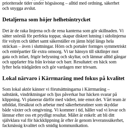
prioriterade tider under högsäsong – alltid med ordning, säkerhet
och snygga avslut.
Detaljerna som höjer helhetsintrycket
Det är de raka linjerna och de rena kanterna som gör skillnaden. Vi
sätter snörslå för perfekta toppar, skapar diskret lutning i sidolinjerna
för volym och täthet samt säkerställer en jämn höjd längs hela
sträckan – även i sluttningar. Hörn och portaler formges symmetriskt
och entrépartier får extra omsorg. Vi tar hänsyn till siktlinjer mot
gata och infart, frigör belysning och skyltar, och lämnar alltid gångar
och uppfarter fria från kvistar och barr. Resultatet: en häck som
lyfter hela trädgården och gör vardagen mer trivsam.
Lokal närvaro i Kärrmaräng med fokus på kvalitet
Som lokal aktör känner vi förutsättningarna i Kärrmaräng –
saltstänk, vindriktningar och ljus påverkar hur häcken svarar på
klippning. Vi planerar därför med vädret, inte emot det. Vårt team är
utbildat, försäkrat och arbetar med säkerhetsrutiner som skyddar
både växter och omgivning. Vi kommer i tid, håller vad vi lovar och
lämnar efter oss ett prydligt resultat. Målet är enkelt: att bli ditt
självklara val för häckklippning år efter år genom leveranssäkerhet,
fackmässig kvalitet och smidig kommunikation.