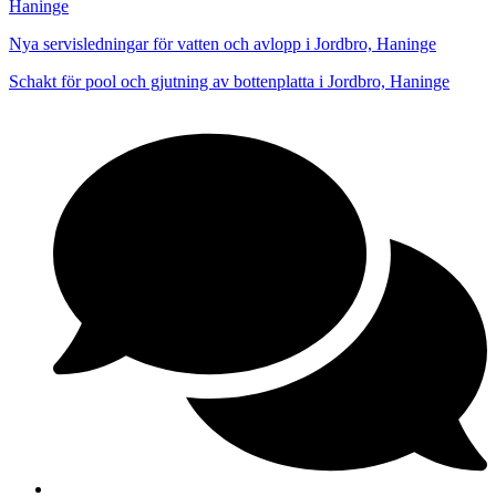
Haninge
Nya servisledningar för vatten och avlopp i Jordbro, Haninge
Schakt för pool och gjutning av bottenplatta i Jordbro, Haninge