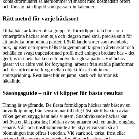
kontaktformuläret så återkommer vi snabbt med kostnadsfri offert
och förslag på klipptid som passar din kalender.
Rätt metod för varje häcksort
Olika häckar kräver olika grepp. Vi formklipper täta barr- och
vintergröna häckar som tuja och idegran med små, precisa snitt för
att undvika brunbrända partier. Lövfällande sorter som avenbok,
bok, liguster och spirea hålls täta genom att klippa in årets skott och
behålla en svagt trapetsformad profil med aningen bredare bas – det
ger ljus in i hela häcken och motverkar glesa partier. Vid behov
glesar vi ur äldre ved för föryngring, arbetar från stabila plattformar
och desinficerar verktyg mellan objekt för att minimera
smittspridning. Resultatet blir en jämn, stark och harmonisk
häcklinje.
Säsongsguide – när vi klipper för bästa resultat
Timing är avgörande. De flesta formklippta häckar mår bäst av en
huvudklippning från sensommar till tidig höst när tillväxten avtar,
vilket ger en snygg kant hela vintern. Snabbväxande häckar kan
behöva en lätt putsning i början av sommaren och en andra omgång
senare. Vår- och höstblommande arter styr vi varsamt så att
blomningen inte offras i onödan. Vid stark sol, torka, frost eller
extrem hetta anpassar vi arbetet för att minska stress och