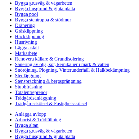
Bygga grusväg & vägarbeten
Bygga husgrund & gjuta platta
Bygga pool
Bygga stentrappa & stödmur
Dränering
Gräsklippning
Häckklippning
Husrivning
Lägga asfalt
Markarbete
Renovera källare & Grundisolering
Sanering av olja, sot, kemikalier i mark & vatten
Snöröjning, Plogning, Vinterunderhåll & Halkbekämpning
Stenläggning
Stenspräckning & bergsprängning
Stubbfräsning
Totalentreprenör
Trädgårdsanläggning
Trädgårdsskötsel & Fastighetsskötsel
Anlägga avlopp
Arborist & Trädfällning
Bygga altan
Bygga grusväg & vägarbeten
Bygga husgrund & gjuta platta