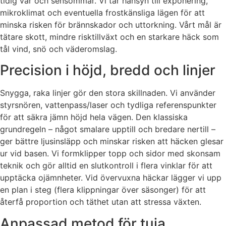
tidig vår och sensommar. Vi tar hänsyn till exponering,
mikroklimat och eventuella frostkänsliga lägen för att
minska risken för brännskador och uttorkning. Vårt mål är
tätare skott, mindre risktillväxt och en starkare häck som
tål vind, snö och väderomslag.
Precision i höjd, bredd och linjer
Snygga, raka linjer gör den stora skillnaden. Vi använder
styrsnören, vattenpass/laser och tydliga referenspunkter
för att säkra jämn höjd hela vägen. Den klassiska
grundregeln – något smalare upptill och bredare nertill –
ger bättre ljusinsläpp och minskar risken att häcken glesar
ur vid basen. Vi formklipper topp och sidor med skonsam
teknik och gör alltid en slutkontroll i flera vinklar för att
upptäcka ojämnheter. Vid övervuxna häckar lägger vi upp
en plan i steg (flera klippningar över säsonger) för att
återfå proportion och täthet utan att stressa växten.
Anpassad metod för tuja,