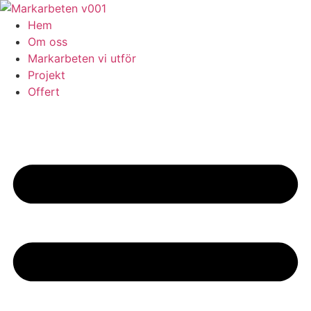
Skip
to
Hem
content
Om oss
Markarbeten vi utför
Projekt
Offert