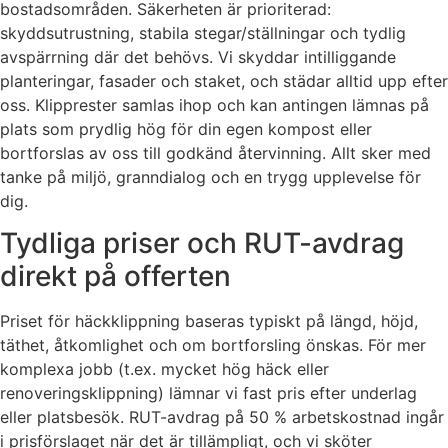
bostadsområden. Säkerheten är prioriterad:
skyddsutrustning, stabila stegar/ställningar och tydlig
avspärrning där det behövs. Vi skyddar intilliggande
planteringar, fasader och staket, och städar alltid upp efter
oss. Klipprester samlas ihop och kan antingen lämnas på
plats som prydlig hög för din egen kompost eller
bortforslas av oss till godkänd återvinning. Allt sker med
tanke på miljö, granndialog och en trygg upplevelse för
dig.
Tydliga priser och RUT-avdrag
direkt på offerten
Priset för häckklippning baseras typiskt på längd, höjd,
täthet, åtkomlighet och om bortforsling önskas. För mer
komplexa jobb (t.ex. mycket hög häck eller
renoveringsklippning) lämnar vi fast pris efter underlag
eller platsbesök. RUT-avdrag på 50 % arbetskostnad ingår
i prisförslaget när det är tillämpligt, och vi sköter