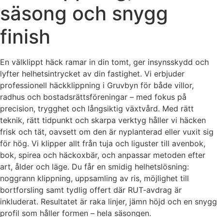
säsong och snygg
finish
En välklippt häck ramar in din tomt, ger insynsskydd och
lyfter helhetsintrycket av din fastighet. Vi erbjuder
professionell häckklippning i Gruvbyn för både villor,
radhus och bostadsrättsföreningar – med fokus på
precision, trygghet och långsiktig växtvård. Med rätt
teknik, rätt tidpunkt och skarpa verktyg håller vi häcken
frisk och tät, oavsett om den är nyplanterad eller vuxit sig
för hög. Vi klipper allt från tuja och liguster till avenbok,
bok, spirea och häckoxbär, och anpassar metoden efter
art, ålder och läge. Du får en smidig helhetslösning:
noggrann klippning, uppsamling av ris, möjlighet till
bortforsling samt tydlig offert där RUT-avdrag är
inkluderat. Resultatet är raka linjer, jämn höjd och en snygg
profil som håller formen – hela säsongen.