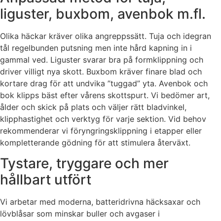
liguster, buxbom, avenbok m.fl.
Olika häckar kräver olika angreppssätt. Tuja och idegran
tål regelbunden putsning men inte hård kapning in i
gammal ved. Liguster svarar bra på formklippning och
driver villigt nya skott. Buxbom kräver finare blad och
kortare drag för att undvika ”tuggad” yta. Avenbok och
bok klipps bäst efter vårens skottspurt. Vi bedömer art,
ålder och skick på plats och väljer rätt bladvinkel,
klipphastighet och verktyg för varje sektion. Vid behov
rekommenderar vi föryngringsklippning i etapper eller
kompletterande gödning för att stimulera återväxt.
Tystare, tryggare och mer
hållbart utfört
Vi arbetar med moderna, batteridrivna häcksaxar och
lövblåsar som minskar buller och avgaser i