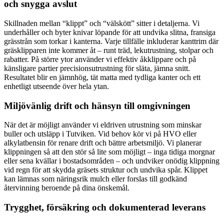
och snygga avslut
Skillnaden mellan “klippt” och “välskött” sitter i detaljerna. Vi
underhåller och byter knivar löpande för att undvika slitna, fransiga
grässtrån som torkar i kanterna. Varje tillfälle inkluderar kanttrim där
gräsklipparen inte kommer åt – runt träd, lekutrustning, stolpar och
rabatter. På större ytor använder vi effektiv åkklippare och på
känsligare partier precisionsutrustning för släta, jämna snitt.
Resultatet blir en jämnhög, tät matta med tydliga kanter och ett
enhetligt utseende över hela ytan.
Miljövänlig drift och hänsyn till omgivningen
När det är möjligt använder vi eldriven utrustning som minskar
buller och utsläpp i Tutviken. Vid behov kör vi på HVO eller
alkylatbensin för renare drift och bättre arbetsmiljö. Vi planerar
klippningen så att den stör så lite som möjligt – inga tidiga morgnar
eller sena kvällar i bostadsområden – och undviker onödig klippning
vid regn för att skydda gräsets struktur och undvika spår. Klippet
kan lämnas som näringsrik mulch eller forslas till godkänd
återvinning beroende på dina önskemål.
Trygghet, försäkring och dokumenterad leverans