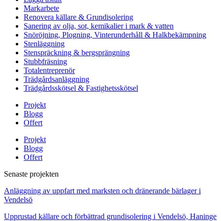
Markarbete
Renovera källare & Grundisolering
Sanering av olja, sot, kemikalier i mark & vatten
Snöröjning, Plogning, Vinterunderhåll & Halkbekämpning
Stenläggning
Stenspräckning & bergsprängning
Stubbfräsning
Totalentreprenör
Trädgårdsanläggning
Trädgårdsskötsel & Fastighetsskötsel
Projekt
Blogg
Offert
Projekt
Blogg
Offert
Senaste projekten
Anläggning av uppfart med marksten och dränerande bärlager i
Vendelsö
Upprustad källare och förbättrad grundisolering i Vendelsö, Haninge