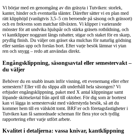
Vi börjar med en genomgång av din gräsyta i Tutviken: storlek,
kanter, hinder och eventuella slänter. Därefter sätter vi en plan med
rätt klipphöjd (vanligtvis 3,5–5 cm beroende på säsong och grässort)
och en frekvens som matchar tillväxten. Vi klipper i varierande
mönster för att undvika hjulspår och stärka gräsets rotbildning, och
vi kantklipper noggrant längs rabatter, stigar och staket för en skarp,
prydlig finish. Du väljer om gräset ska mulchas för naturlig gödning
eller samlas upp och forslas bort. Efter varje besök lämnar vi ytan
ren och snygg – redo att användas direkt.
Engångsklippning, säsongsavtal eller semestervakt –
du väljer
Behöver du en snabb insats inför visning, ett evenemang eller efter
semestern? Eller vill du slippa allt underhåll hela säsongen? Vi
erbjuder engångsklippning, paket med X antal klippningar samt
löpande skötselavtal från april till oktober. För dig som är bortrest
kan vi lägga in semestervakt med väderstyrda besök, så att du
kommer hem till en välskött tomt. BRF:er och företagsfastigheter i
Tutviken kan få samordnade scheman för flera ytor och tydlig
rapportering efter varje utfört arbete.
Kvalitet i detaljerna: vassa knivar, kantklippning