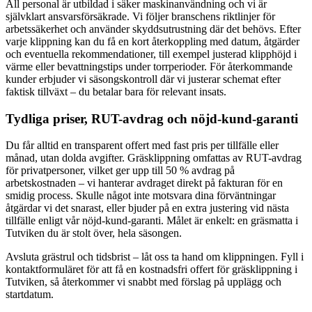
All personal är utbildad i säker maskinanvändning och vi är
självklart ansvarsförsäkrade. Vi följer branschens riktlinjer för
arbetssäkerhet och använder skyddsutrustning där det behövs. Efter
varje klippning kan du få en kort återkoppling med datum, åtgärder
och eventuella rekommendationer, till exempel justerad klipphöjd i
värme eller bevattningstips under torrperioder. För återkommande
kunder erbjuder vi säsongskontroll där vi justerar schemat efter
faktisk tillväxt – du betalar bara för relevant insats.
Tydliga priser, RUT-avdrag och nöjd-kund-garanti
Du får alltid en transparent offert med fast pris per tillfälle eller
månad, utan dolda avgifter. Gräsklippning omfattas av RUT-avdrag
för privatpersoner, vilket ger upp till 50 % avdrag på
arbetskostnaden – vi hanterar avdraget direkt på fakturan för en
smidig process. Skulle något inte motsvara dina förväntningar
åtgärdar vi det snarast, eller bjuder på en extra justering vid nästa
tillfälle enligt vår nöjd-kund-garanti. Målet är enkelt: en gräsmatta i
Tutviken du är stolt över, hela säsongen.
Avsluta grästrul och tidsbrist – låt oss ta hand om klippningen. Fyll i
kontaktformuläret för att få en kostnadsfri offert för gräsklippning i
Tutviken, så återkommer vi snabbt med förslag på upplägg och
startdatum.