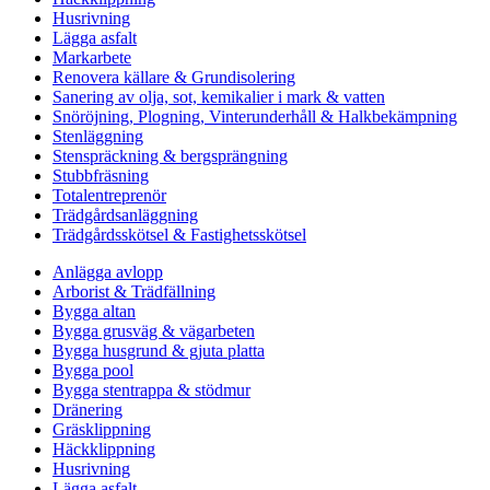
Husrivning
Lägga asfalt
Markarbete
Renovera källare & Grundisolering
Sanering av olja, sot, kemikalier i mark & vatten
Snöröjning, Plogning, Vinterunderhåll & Halkbekämpning
Stenläggning
Stenspräckning & bergsprängning
Stubbfräsning
Totalentreprenör
Trädgårdsanläggning
Trädgårdsskötsel & Fastighetsskötsel
Anlägga avlopp
Arborist & Trädfällning
Bygga altan
Bygga grusväg & vägarbeten
Bygga husgrund & gjuta platta
Bygga pool
Bygga stentrappa & stödmur
Dränering
Gräsklippning
Häckklippning
Husrivning
Lägga asfalt