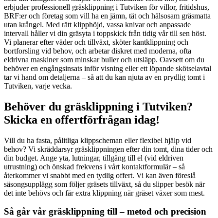
erbjuder professionell gräsklippning i Tutviken för villor, fritidshus,
BRF:er och företag som vill ha en jämn, tät och hälsosam gräsmatta
utan krångel. Med rätt klipphöjd, vassa knivar och anpassade
intervall håller vi din gräsyta i toppskick från tidig vår till sen höst.
Vi planerar efter väder och tillväxt, sköter kantklippning och
bortforsling vid behov, och arbetar diskret med moderna, ofta
eldrivna maskiner som minskar buller och utsläpp. Oavsett om du
behöver en engångsinsats inför visning eller ett löpande skötselavtal
tar vi hand om detaljerna – så att du kan njuta av en prydlig tomt i
Tutviken, varje vecka.
Behöver du gräsklippning i Tutviken?
Skicka en offertförfrågan idag!
Vill du ha fasta, pålitliga klippscheman eller flexibel hjälp vid
behov? Vi skräddarsyr gräsklippningen efter din tomt, dina tider och
din budget. Ange yta, lutningar, tillgång till el (vid eldriven
utrustning) och önskad frekvens i vårt kontaktformulär – så
återkommer vi snabbt med en tydlig offert. Vi kan även föreslå
säsongsupplägg som följer gräsets tillväxt, så du slipper besök när
det inte behövs och får extra klippning när gräset växer som mest.
Så går vår gräsklippning till – metod och precision