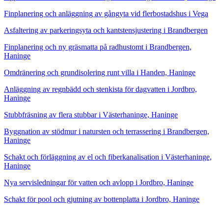
Finplanering och anläggning av gångyta vid flerbostadshus i Vega
Asfaltering av parkeringsyta och kantstensjustering i Brandbergen
Finplanering och ny gräsmatta på radhustomt i Brandbergen,
Haninge
Omdränering och grundisolering runt villa i Handen, Haninge
Anläggning av regnbädd och stenkista för dagvatten i Jordbro,
Haninge
Stubbfräsning av flera stubbar i Västerhaninge, Haninge
Byggnation av stödmur i natursten och terrassering i Brandbergen,
Haninge
Schakt och förläggning av el och fiberkanalisation i Västerhaninge,
Haninge
Nya servisledningar för vatten och avlopp i Jordbro, Haninge
Schakt för pool och gjutning av bottenplatta i Jordbro, Haninge