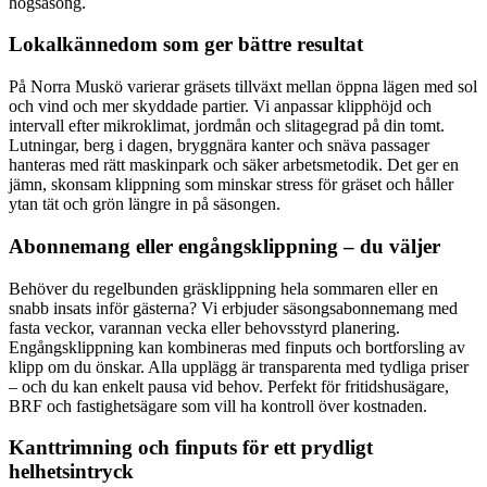
högsäsong.
Lokalkännedom som ger bättre resultat
På Norra Muskö varierar gräsets tillväxt mellan öppna lägen med sol
och vind och mer skyddade partier. Vi anpassar klipphöjd och
intervall efter mikroklimat, jordmån och slitagegrad på din tomt.
Lutningar, berg i dagen, bryggnära kanter och snäva passager
hanteras med rätt maskinpark och säker arbetsmetodik. Det ger en
jämn, skonsam klippning som minskar stress för gräset och håller
ytan tät och grön längre in på säsongen.
Abonnemang eller engångsklippning – du väljer
Behöver du regelbunden gräsklippning hela sommaren eller en
snabb insats inför gästerna? Vi erbjuder säsongsabonnemang med
fasta veckor, varannan vecka eller behovsstyrd planering.
Engångsklippning kan kombineras med finputs och bortforsling av
klipp om du önskar. Alla upplägg är transparenta med tydliga priser
– och du kan enkelt pausa vid behov. Perfekt för fritidshusägare,
BRF och fastighetsägare som vill ha kontroll över kostnaden.
Kanttrimning och finputs för ett prydligt
helhetsintryck