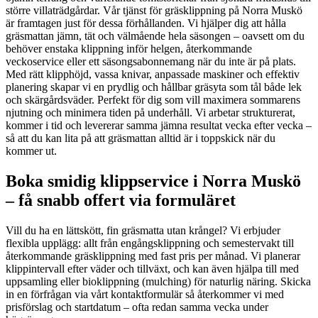
större villaträdgårdar. Vår tjänst för gräsklippning på Norra Muskö
är framtagen just för dessa förhållanden. Vi hjälper dig att hålla
gräsmattan jämn, tät och välmående hela säsongen – oavsett om du
behöver enstaka klippning inför helgen, återkommande
veckoservice eller ett säsongsabonnemang när du inte är på plats.
Med rätt klipphöjd, vassa knivar, anpassade maskiner och effektiv
planering skapar vi en prydlig och hållbar gräsyta som tål både lek
och skärgårdsväder. Perfekt för dig som vill maximera sommarens
njutning och minimera tiden på underhåll. Vi arbetar strukturerat,
kommer i tid och levererar samma jämna resultat vecka efter vecka –
så att du kan lita på att gräsmattan alltid är i toppskick när du
kommer ut.
Boka smidig klippservice i Norra Muskö
– få snabb offert via formuläret
Vill du ha en lättskött, fin gräsmatta utan krångel? Vi erbjuder
flexibla upplägg: allt från engångsklippning och semestervakt till
återkommande gräsklippning med fast pris per månad. Vi planerar
klippintervall efter väder och tillväxt, och kan även hjälpa till med
uppsamling eller bioklippning (mulching) för naturlig näring. Skicka
in en förfrågan via vårt kontaktformulär så återkommer vi med
prisförslag och startdatum – ofta redan samma vecka under