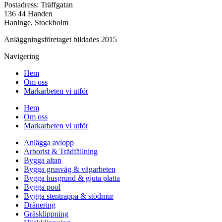
Postadress: Träffgatan
136 44 Handen
Haninge, Stockholm
Anläggningsföretaget bildades 2015
Navigering
Hem
Om oss
Markarbeten vi utför
Hem
Om oss
Markarbeten vi utför
Anlägga avlopp
Arborist & Trädfällning
Bygga altan
Bygga grusväg & vägarbeten
Bygga husgrund & gjuta platta
Bygga pool
Bygga stentrappa & stödmur
Dränering
Gräsklippning