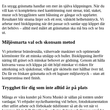
En snygg gräsmatta handlar om mer än själva klippningen. När du
vill kan vi komplettera med kanttrimning runt stenar, träd, staket,
murar och bryggfästen samt blåsning av gångar och uppfarter.
Resultatet blir strama linjer och ett rent, välskött helhetsintryck. Vi
arbetar med bioklippning när det passar och samlar upp klippet där
det behövs – alltid med målet att gräsmattan ska må bra och se bra
ut.
Miljösmarta val och skonsam metod
Vi prioriterar bränslesnåla, välservade maskiner och optimerade
körmönster för att minska utsläpp och buller. Bioklippning återför
näring till gräset och minskar behovet av gödning. Genom att hålla
knivarna vassa och klippa på rätt höjd minskar vi risken för
uttorkning och sjukdomar, vilket gör skötseln mer hållbar över tid.
Du får en friskare gräsmatta och ett lugnare miljöavtryck – utan att
kompromissa med finish.
Trygghet för dig som inte alltid är på plats
Många av våra kunder på Norra Muskö är sällan på tomten under
vardagar. Vi erbjuder nyckelhantering vid behov, fotodokumentation
efter utfört arbete och förbokade tidsfönster så att du vet när vi