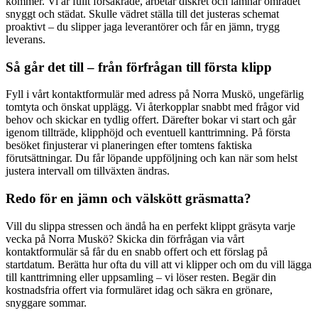
kommer. Vi är fullt försäkrade, arbetar diskret och lämnar området
snyggt och städat. Skulle vädret ställa till det justeras schemat
proaktivt – du slipper jaga leverantörer och får en jämn, trygg
leverans.
Så går det till – från förfrågan till första klipp
Fyll i vårt kontaktformulär med adress på Norra Muskö, ungefärlig
tomtyta och önskat upplägg. Vi återkopplar snabbt med frågor vid
behov och skickar en tydlig offert. Därefter bokar vi start och går
igenom tillträde, klipphöjd och eventuell kanttrimning. På första
besöket finjusterar vi planeringen efter tomtens faktiska
förutsättningar. Du får löpande uppföljning och kan när som helst
justera intervall om tillväxten ändras.
Redo för en jämn och välskött gräsmatta?
Vill du slippa stressen och ändå ha en perfekt klippt gräsyta varje
vecka på Norra Muskö? Skicka din förfrågan via vårt
kontaktformulär så får du en snabb offert och ett förslag på
startdatum. Berätta hur ofta du vill att vi klipper och om du vill lägga
till kanttrimning eller uppsamling – vi löser resten. Begär din
kostnadsfria offert via formuläret idag och säkra en grönare,
snyggare sommar.