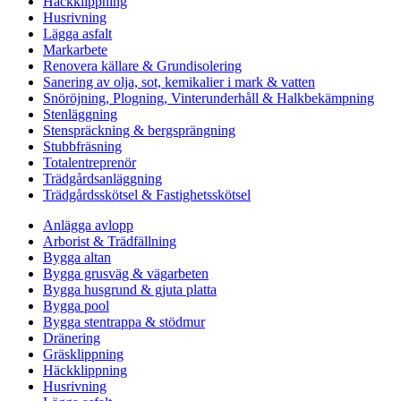
Häckklippning
Husrivning
Lägga asfalt
Markarbete
Renovera källare & Grundisolering
Sanering av olja, sot, kemikalier i mark & vatten
Snöröjning, Plogning, Vinterunderhåll & Halkbekämpning
Stenläggning
Stenspräckning & bergsprängning
Stubbfräsning
Totalentreprenör
Trädgårdsanläggning
Trädgårdsskötsel & Fastighetsskötsel
Anlägga avlopp
Arborist & Trädfällning
Bygga altan
Bygga grusväg & vägarbeten
Bygga husgrund & gjuta platta
Bygga pool
Bygga stentrappa & stödmur
Dränering
Gräsklippning
Häckklippning
Husrivning