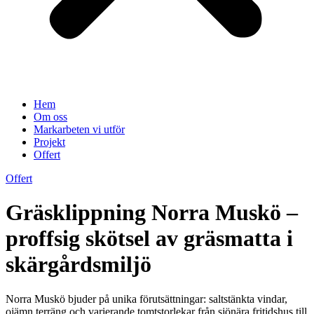
Hem
Om oss
Markarbeten vi utför
Projekt
Offert
Offert
Gräsklippning Norra Muskö –
proffsig skötsel av gräsmatta i
skärgårdsmiljö
Norra Muskö bjuder på unika förutsättningar: saltstänkta vindar,
ojämn terräng och varierande tomtstorlekar från sjönära fritidshus till