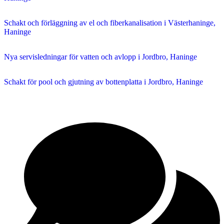
Schakt och förläggning av el och fiberkanalisation i Västerhaninge,
Haninge
Nya servisledningar för vatten och avlopp i Jordbro, Haninge
Schakt för pool och gjutning av bottenplatta i Jordbro, Haninge