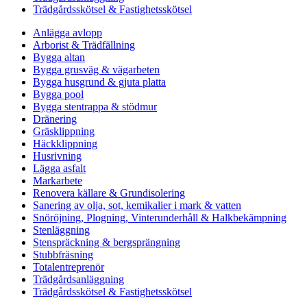
Trädgårdsskötsel & Fastighetsskötsel
Anlägga avlopp
Arborist & Trädfällning
Bygga altan
Bygga grusväg & vägarbeten
Bygga husgrund & gjuta platta
Bygga pool
Bygga stentrappa & stödmur
Dränering
Gräsklippning
Häckklippning
Husrivning
Lägga asfalt
Markarbete
Renovera källare & Grundisolering
Sanering av olja, sot, kemikalier i mark & vatten
Snöröjning, Plogning, Vinterunderhåll & Halkbekämpning
Stenläggning
Stenspräckning & bergsprängning
Stubbfräsning
Totalentreprenör
Trädgårdsanläggning
Trädgårdsskötsel & Fastighetsskötsel