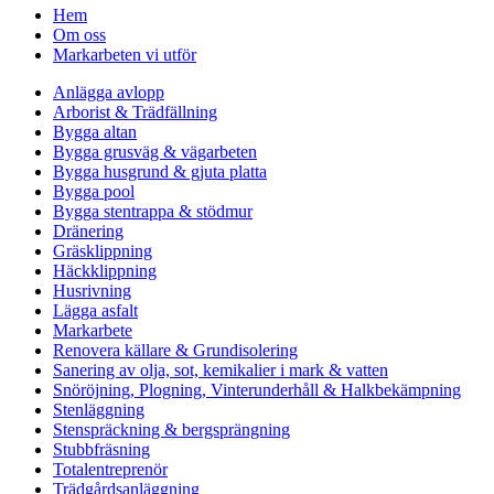
Hem
Om oss
Markarbeten vi utför
Anlägga avlopp
Arborist & Trädfällning
Bygga altan
Bygga grusväg & vägarbeten
Bygga husgrund & gjuta platta
Bygga pool
Bygga stentrappa & stödmur
Dränering
Gräsklippning
Häckklippning
Husrivning
Lägga asfalt
Markarbete
Renovera källare & Grundisolering
Sanering av olja, sot, kemikalier i mark & vatten
Snöröjning, Plogning, Vinterunderhåll & Halkbekämpning
Stenläggning
Stenspräckning & bergsprängning
Stubbfräsning
Totalentreprenör
Trädgårdsanläggning