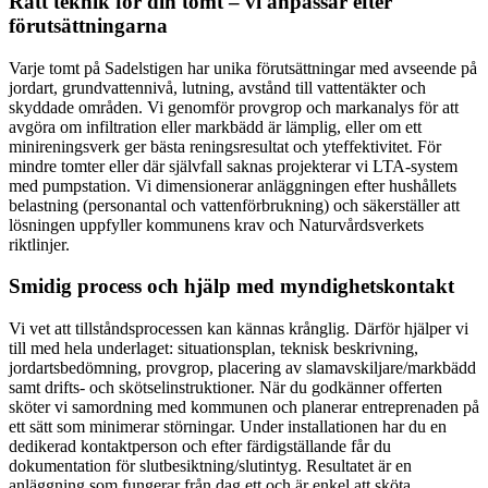
Rätt teknik för din tomt – vi anpassar efter
förutsättningarna
Varje tomt på Sadelstigen har unika förutsättningar med avseende på
jordart, grundvattennivå, lutning, avstånd till vattentäkter och
skyddade områden. Vi genomför provgrop och markanalys för att
avgöra om infiltration eller markbädd är lämplig, eller om ett
minireningsverk ger bästa reningsresultat och yteffektivitet. För
mindre tomter eller där självfall saknas projekterar vi LTA-system
med pumpstation. Vi dimensionerar anläggningen efter hushållets
belastning (personantal och vattenförbrukning) och säkerställer att
lösningen uppfyller kommunens krav och Naturvårdsverkets
riktlinjer.
Smidig process och hjälp med myndighetskontakt
Vi vet att tillståndsprocessen kan kännas krånglig. Därför hjälper vi
till med hela underlaget: situationsplan, teknisk beskrivning,
jordartsbedömning, provgrop, placering av slamavskiljare/markbädd
samt drifts- och skötselinstruktioner. När du godkänner offerten
sköter vi samordning med kommunen och planerar entreprenaden på
ett sätt som minimerar störningar. Under installationen har du en
dedikerad kontaktperson och efter färdigställande får du
dokumentation för slutbesiktning/slutintyg. Resultatet är en
anläggning som fungerar från dag ett och är enkel att sköta.