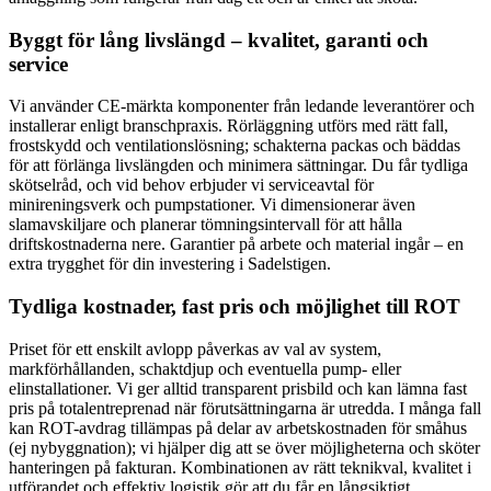
Byggt för lång livslängd – kvalitet, garanti och
service
Vi använder CE-märkta komponenter från ledande leverantörer och
installerar enligt branschpraxis. Rörläggning utförs med rätt fall,
frostskydd och ventilationslösning; schakterna packas och bäddas
för att förlänga livslängden och minimera sättningar. Du får tydliga
skötselråd, och vid behov erbjuder vi serviceavtal för
minireningsverk och pumpstationer. Vi dimensionerar även
slamavskiljare och planerar tömningsintervall för att hålla
driftskostnaderna nere. Garantier på arbete och material ingår – en
extra trygghet för din investering i Sadelstigen.
Tydliga kostnader, fast pris och möjlighet till ROT
Priset för ett enskilt avlopp påverkas av val av system,
markförhållanden, schaktdjup och eventuella pump- eller
elinstallationer. Vi ger alltid transparent prisbild och kan lämna fast
pris på totalentreprenad när förutsättningarna är utredda. I många fall
kan ROT-avdrag tillämpas på delar av arbetskostnaden för småhus
(ej nybyggnation); vi hjälper dig att se över möjligheterna och sköter
hanteringen på fakturan. Kombinationen av rätt teknikval, kvalitet i
utförandet och effektiv logistik gör att du får en långsiktigt