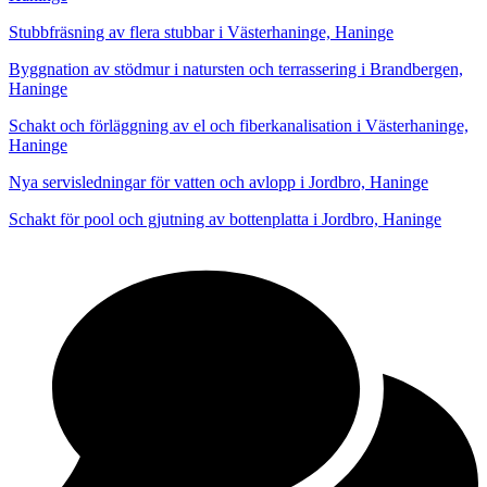
Stubbfräsning av flera stubbar i Västerhaninge, Haninge
Byggnation av stödmur i natursten och terrassering i Brandbergen,
Haninge
Schakt och förläggning av el och fiberkanalisation i Västerhaninge,
Haninge
Nya servisledningar för vatten och avlopp i Jordbro, Haninge
Schakt för pool och gjutning av bottenplatta i Jordbro, Haninge