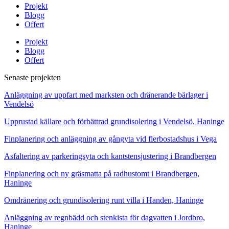
Projekt
Blogg
Offert
Projekt
Blogg
Offert
Senaste projekten
Anläggning av uppfart med marksten och dränerande bärlager i
Vendelsö
Upprustad källare och förbättrad grundisolering i Vendelsö, Haninge
Finplanering och anläggning av gångyta vid flerbostadshus i Vega
Asfaltering av parkeringsyta och kantstensjustering i Brandbergen
Finplanering och ny gräsmatta på radhustomt i Brandbergen,
Haninge
Omdränering och grundisolering runt villa i Handen, Haninge
Anläggning av regnbädd och stenkista för dagvatten i Jordbro,
Haninge