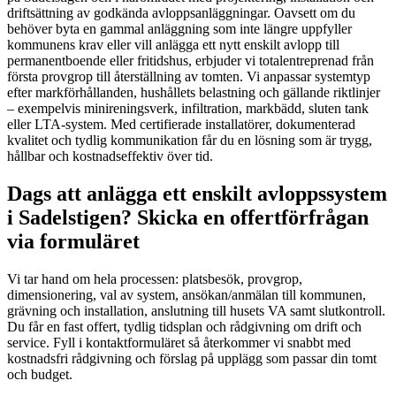
driftsättning av godkända avloppsanläggningar. Oavsett om du
behöver byta en gammal anläggning som inte längre uppfyller
kommunens krav eller vill anlägga ett nytt enskilt avlopp till
permanentboende eller fritidshus, erbjuder vi totalentreprenad från
första provgrop till återställning av tomten. Vi anpassar systemtyp
efter markförhållanden, hushållets belastning och gällande riktlinjer
– exempelvis minireningsverk, infiltration, markbädd, sluten tank
eller LTA-system. Med certifierade installatörer, dokumenterad
kvalitet och tydlig kommunikation får du en lösning som är trygg,
hållbar och kostnadseffektiv över tid.
Dags att anlägga ett enskilt avloppssystem
i Sadelstigen? Skicka en offertförfrågan
via formuläret
Vi tar hand om hela processen: platsbesök, provgrop,
dimensionering, val av system, ansökan/anmälan till kommunen,
grävning och installation, anslutning till husets VA samt slutkontroll.
Du får en fast offert, tydlig tidsplan och rådgivning om drift och
service. Fyll i kontaktformuläret så återkommer vi snabbt med
kostnadsfri rådgivning och förslag på upplägg som passar din tomt
och budget.