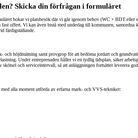
en? Skicka din förfrågan i formuläret
ormuläret bokar vi platsbesök där vi går igenom behov (WC + BDT eller
 en fast offert. Vi kan även bistå med underlag till kommunen, samordn
id färdigställande.
 och höjdmätning samt provgrop för att bedöma jordart och grundvattenniv
stning. Under entreprenaden håller vi en tydlig tidsplan, säker arbetspla
skötsel och serviceintervall, så att anläggningen fortsätter leverera god 
e, med alla moment utförda av erfarna mark- och VVS-tekniker: