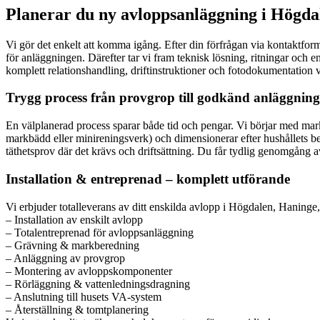
Planerar du ny avloppsanläggning i Högdal
Vi gör det enkelt att komma igång. Efter din förfrågan via kontaktf
för anläggningen. Därefter tar vi fram teknisk lösning, ritningar och
komplett relationshandling, driftinstruktioner och fotodokumentation v
Trygg process från provgrop till godkänd anläggning
En välplanerad process sparar både tid och pengar. Vi börjar med mark-
markbädd eller minireningsverk) och dimensionerar efter hushållets bela
täthetsprov där det krävs och driftsättning. Du får tydlig genomgång av 
Installation & entreprenad – komplett utförande
Vi erbjuder totalleverans av ditt enskilda avlopp i Högdalen, Haning
– Installation av enskilt avlopp
– Totalentreprenad för avloppsanläggning
– Grävning & markberedning
– Anläggning av provgrop
– Montering av avloppskomponenter
– Rörläggning & vattenledningsdragning
– Anslutning till husets VA-system
– Återställning & tomtplanering