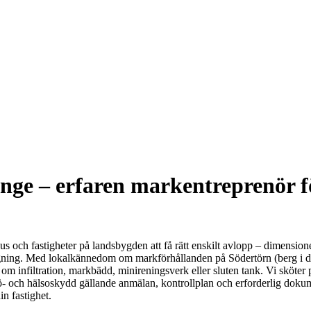
nge – erfaren markentreprenör f
 och fastigheter på landsbygden att få rätt enskilt avlopp – dimensioner
äggning. Med lokalkännedom om markförhållanden på Södertörn (berg i da
 om infiltration, markbädd, minireningsverk eller sluten tank. Vi sköte
- och hälsoskydd gällande anmälan, kontrollplan och erforderlig dokum
in fastighet.