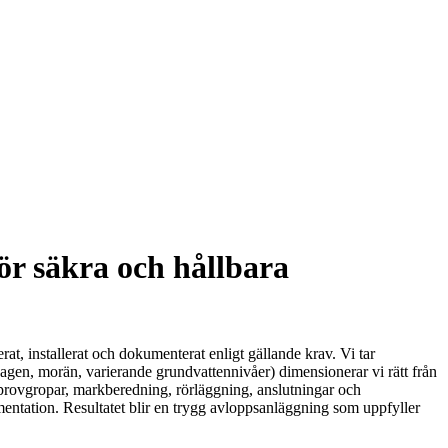
ör säkra och hållbara
at, installerat och dokumenterat enligt gällande krav. Vi tar
gen, morän, varierande grundvattennivåer) dimensionerar vi rätt från
r provgropar, markberedning, rörläggning, anslutningar och
entation. Resultatet blir en trygg avloppsanläggning som uppfyller