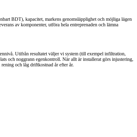
 enbart BDT), kapacitet, markens genomsläpplighet och möjliga lägen
a leverans av komponenter, utföra hela entreprenaden och lämna
å. Utifrån resultatet väljer vi system (till exempel infiltration,
ts och noggrann egenkontroll. När allt är installerat görs injustering,
rening och låg driftkostnad år efter år.