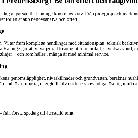
 i Fredriksborg? Be om offert och rådgivni
 lösning anpassad till Haninge kommuns krav. Från provgrop och markunde
et för en snabb behovsanalys och offert.
ge
n. Vi tar fram kompletta handlingar med situationsplan, teknisk beskrivn
 Haninge gör att vi väljer rätt lösning utifrån jordart, skyddsavstånd, 
linjer – och som håller i många år med minimal service.
ing
kens genomsläpplighet, nivåskillnader och grundvatten, beräknar hushåll
dsmiljö är robusta, energieffektiva och servicevänliga lösningar ofta av
från första spadtag till återställd tomt.