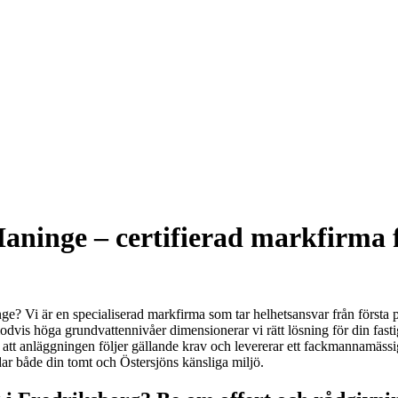
Haninge – certifierad markfirma 
inge? Vi är en specialiserad markfirma som tar helhetsansvar från först
vis höga grundvattennivåer dimensionerar vi rätt lösning för din fastigh
t anläggningen följer gällande krav och levererar ett fackmannamässigt 
ddar både din tomt och Östersjöns känsliga miljö.