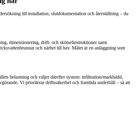
ng här
rsökning till installation, slutdokumentation och återställning – du
ing, dimensionering, drift- och skötselinstruktioner samt
dricksvattenbrunnar och närhet till hav. Målet är en anläggning som
ets belastning och väljer därefter system: infiltration/markbädd,
görande. Vi prioriterar driftssäkerhet och framtida underhåll – så att