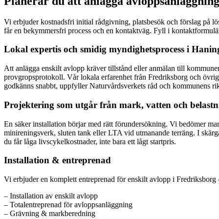
Planerar du att anlägga avloppsanläggning
Vi erbjuder kostnadsfri initial rådgivning, platsbesök och förslag på
får en bekymmersfri process och en kontaktväg. Fyll i kontaktformulär
Lokal expertis och smidig myndighetsprocess i Hanin
Att anlägga enskilt avlopp kräver tillstånd eller anmälan till kommune
provgropsprotokoll. Vår lokala erfarenhet från Fredriksborg och övriga
godkänns snabbt, uppfyller Naturvårdsverkets råd och kommunens rikt
Projektering som utgår från mark, vatten och belastn
En säker installation börjar med rätt förundersökning. Vi bedömer mar
minireningsverk, sluten tank eller LTA vid utmanande terräng. I skärgår
du får låga livscykelkostnader, inte bara ett lågt startpris.
Installation & entreprenad
Vi erbjuder en komplett entreprenad för enskilt avlopp i Fredriksborg – 
– Installation av enskilt avlopp
– Totalentreprenad för avloppsanläggning
– Grävning & markberedning