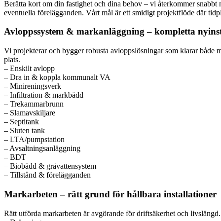
Berätta kort om din fastighet och dina behov – vi återkommer snabbt m
eventuella förelägganden. Vårt mål är ett smidigt projektflöde där tidpl
Avloppssystem & markanläggning – kompletta nyinsta
Vi projekterar och bygger robusta avloppslösningar som klarar både mil
plats.
– Enskilt avlopp
– Dra in & koppla kommunalt VA
– Minireningsverk
– Infiltration & markbädd
– Trekammarbrunn
– Slamavskiljare
– Septitank
– Sluten tank
– LTA/pumpstation
– Avsaltningsanläggning
– BDT
– Biobädd & gråvattensystem
– Tillstånd & förelägganden
Markarbeten – rätt grund för hållbara installationer
Rätt utförda markarbeten är avgörande för driftsäkerhet och livslängd. 