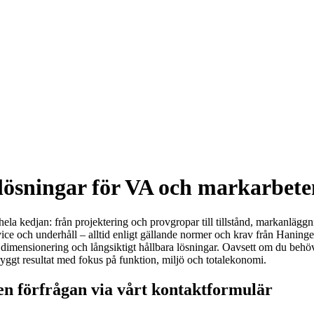
slösningar för VA och markarbete
la kedjan: från projektering och provgropar till tillstånd, markanläggni
vice och underhåll – alltid enligt gällande normer och krav från Hani
 dimensionering och långsiktigt hållbara lösningar. Oavsett om du beh
 tryggt resultat med fokus på funktion, miljö och totalekonomi.
en förfrågan via vårt kontaktformulär