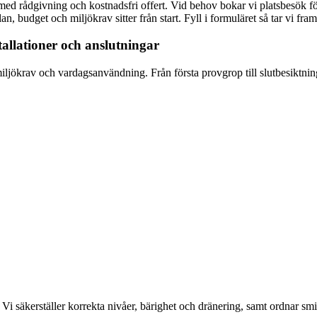
ed rådgivning och kostnadsfri offert. Vid behov bokar vi platsbesök för
an, budget och miljökrav sitter från start. Fyll i formuläret så tar vi fra
llationer och anslutningar
jökrav och vardagsanvändning. Från första provgrop till slutbesiktning h
Vi säkerställer korrekta nivåer, bärighet och dränering, samt ordnar smi