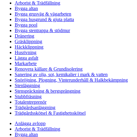
Arborist & Trädfällning
Bygga altan
Bygga grusväg & vägarbeten
Bygga husgrund & gjuta platta
Bygga pool
Bygga stentrappa & stödmur
Dränering
Gräsklippning
Häckklippning
Husrivning
Lägga asfalt
Markarbete
Renovera källare & Grundisolering
Sanering av olja, sot, kemikalier i mark & vatten
Snöröjning, Plogning, Vinterunderhåll & Halkbekämpning
Stenläggning
Stenspräckning & bergsprängning
Stubbfräsning
Totalentreprenör
Trädgårdsanläggning
Trädgårdsskötsel & Fastighetsskötsel
Anlägga avlopp
Arborist & Trädfällning
Bygga altan