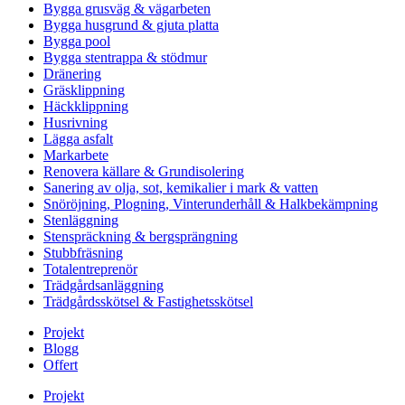
Bygga grusväg & vägarbeten
Bygga husgrund & gjuta platta
Bygga pool
Bygga stentrappa & stödmur
Dränering
Gräsklippning
Häckklippning
Husrivning
Lägga asfalt
Markarbete
Renovera källare & Grundisolering
Sanering av olja, sot, kemikalier i mark & vatten
Snöröjning, Plogning, Vinterunderhåll & Halkbekämpning
Stenläggning
Stenspräckning & bergsprängning
Stubbfräsning
Totalentreprenör
Trädgårdsanläggning
Trädgårdsskötsel & Fastighetsskötsel
Projekt
Blogg
Offert
Projekt