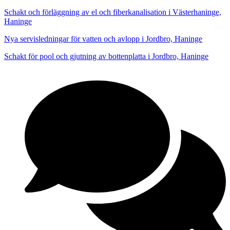
Schakt och förläggning av el och fiberkanalisation i Västerhaninge,
Haninge
Nya servisledningar för vatten och avlopp i Jordbro, Haninge
Schakt för pool och gjutning av bottenplatta i Jordbro, Haninge