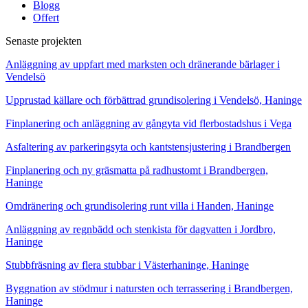
Blogg
Offert
Senaste projekten
Anläggning av uppfart med marksten och dränerande bärlager i
Vendelsö
Upprustad källare och förbättrad grundisolering i Vendelsö, Haninge
Finplanering och anläggning av gångyta vid flerbostadshus i Vega
Asfaltering av parkeringsyta och kantstensjustering i Brandbergen
Finplanering och ny gräsmatta på radhustomt i Brandbergen,
Haninge
Omdränering och grundisolering runt villa i Handen, Haninge
Anläggning av regnbädd och stenkista för dagvatten i Jordbro,
Haninge
Stubbfräsning av flera stubbar i Västerhaninge, Haninge
Byggnation av stödmur i natursten och terrassering i Brandbergen,
Haninge