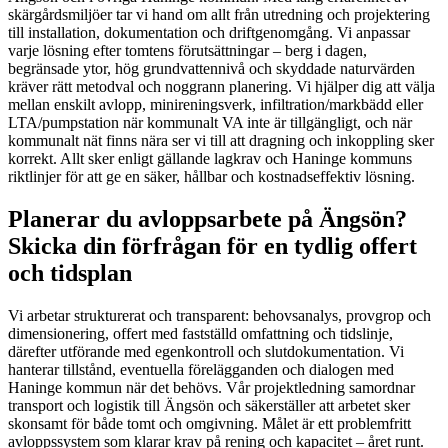
skärgårdsmiljöer tar vi hand om allt från utredning och projektering
till installation, dokumentation och driftgenomgång. Vi anpassar
varje lösning efter tomtens förutsättningar – berg i dagen,
begränsade ytor, hög grundvattennivå och skyddade naturvärden
kräver rätt metodval och noggrann planering. Vi hjälper dig att välja
mellan enskilt avlopp, minireningsverk, infiltration/markbädd eller
LTA/pumpstation när kommunalt VA inte är tillgängligt, och när
kommunalt nät finns nära ser vi till att dragning och inkoppling sker
korrekt. Allt sker enligt gällande lagkrav och Haninge kommuns
riktlinjer för att ge en säker, hållbar och kostnadseffektiv lösning.
Planerar du avloppsarbete på Ängsön?
Skicka din förfrågan för en tydlig offert
och tidsplan
Vi arbetar strukturerat och transparent: behovsanalys, provgrop och
dimensionering, offert med fastställd omfattning och tidslinje,
därefter utförande med egenkontroll och slutdokumentation. Vi
hanterar tillstånd, eventuella förelägganden och dialogen med
Haninge kommun när det behövs. Vår projektledning samordnar
transport och logistik till Ängsön och säkerställer att arbetet sker
skonsamt för både tomt och omgivning. Målet är ett problemfritt
avloppssystem som klarar krav på rening och kapacitet – året runt.