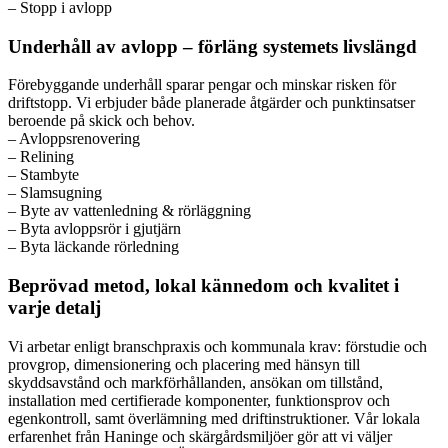
– Stopp i avlopp
Underhåll av avlopp – förläng systemets livslängd
Förebyggande underhåll sparar pengar och minskar risken för
driftstopp. Vi erbjuder både planerade åtgärder och punktinsatser
beroende på skick och behov.
– Avloppsrenovering
– Relining
– Stambyte
– Slamsugning
– Byte av vattenledning & rörläggning
– Byta avloppsrör i gjutjärn
– Byta läckande rörledning
Beprövad metod, lokal kännedom och kvalitet i
varje detalj
Vi arbetar enligt branschpraxis och kommunala krav: förstudie och
provgrop, dimensionering och placering med hänsyn till
skyddsavstånd och markförhållanden, ansökan om tillstånd,
installation med certifierade komponenter, funktionsprov och
egenkontroll, samt överlämning med driftinstruktioner. Vår lokala
erfarenhet från Haninge och skärgårdsmiljöer gör att vi väljer