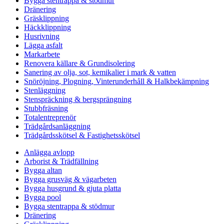
Bygga stentrappa & stödmur
Dränering
Gräsklippning
Häckklippning
Husrivning
Lägga asfalt
Markarbete
Renovera källare & Grundisolering
Sanering av olja, sot, kemikalier i mark & vatten
Snöröjning, Plogning, Vinterunderhåll & Halkbekämpning
Stenläggning
Stenspräckning & bergsprängning
Stubbfräsning
Totalentreprenör
Trädgårdsanläggning
Trädgårdsskötsel & Fastighetsskötsel
Anlägga avlopp
Arborist & Trädfällning
Bygga altan
Bygga grusväg & vägarbeten
Bygga husgrund & gjuta platta
Bygga pool
Bygga stentrappa & stödmur
Dränering